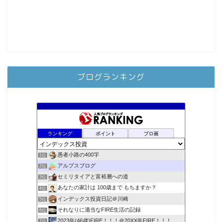
ブログランキング
ランキング
ポイント
ブロ画
愚者小路の400字
1位
アルプスブログ
2位
セミリタイアと富裕層への道
3位
あなたの家計は 100歳まで もちますか？
4位
インデックス投資日記＠川崎
5位
それなりに適当なFIRE生活の記録
6位
2023年(46歳)FIRE！！！＠20XX年FIRE！！！
7位