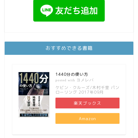
おすすめできる書籍
1440分の使い方
ヨメレバ
posted with
ケビン・クルーズ/木村千里 パン
ローリング 2017年09月
楽天ブックス
Amazon