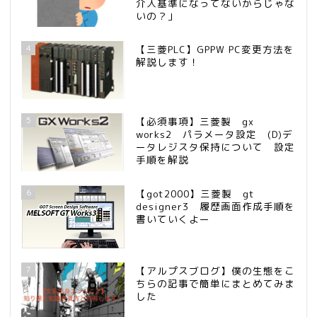
介入基準になってないからじゃな
いの？」
4
【三菱PLC】GPPW PC変更方法を
解説します！
5
【必須事項】三菱製 gx
works2 パラメータ設定 (D)デ
ータレジスタ保持について 設定
手順を解説
6
【got2000】三菱製 gt
designer3 履歴画面作成手順を
書いていくよー
7
【アルプスブログ】僕の生態をこ
ちらの記事で簡単にまとめてみま
した