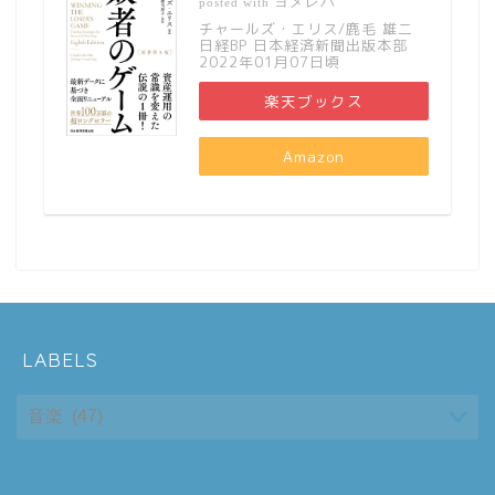
ヨメレバ
posted with
チャールズ・エリス/鹿毛 雄二
日経BP 日本経済新聞出版本部
2022年01月07日頃
楽天ブックス
Amazon
LABELS