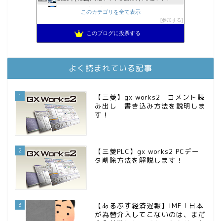
3階建ての資産形成
8位
このカテゴリを全て表示
降りてからの人生
参加する
9位
スパコンSEが効率的投資で一家セミリタイアするブログ
10位
このブログに投票する
お金に困らない生活（インデックス投資ブログ）
11位
庶民的家族がインデックス投資でセミリタイア目指してみた
12位
MBAのインデックス投資日記
13位
よく読まれている記事
FPが実践するお金の知恵を磨く勉強会
14位
インデックス投資でも富裕層
15位
1
【三菱】gx works2 コメント読
み出し 書き込み方法を説明しま
す！
2
【三菱PLC】gx works2 PCデー
タ削除方法を解説します！
3
【あるぷす経済遅報】IMF「日本
が為替介入してこないのは、まだ