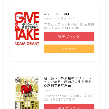
GIVE ＆ TAKE
ヨメレバ
posted with
アダム・グラント/楠木建 三笠書
房 2014年01月10日頃
楽天ブックス
Amazon
超 筋トレが最強のソリューシ
ョンである 筋肉が人生を変え
る超科学的な理由
ヨメレバ
posted with
Testosterone/久保孝史 文響社
2018年04月27日頃
楽天ブックス