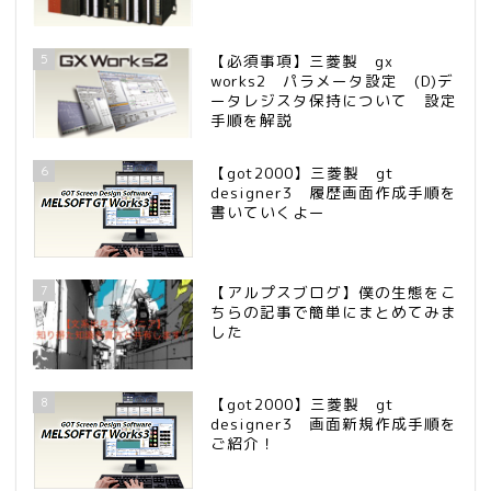
5
【必須事項】三菱製 gx
works2 パラメータ設定 (D)デ
ータレジスタ保持について 設定
手順を解説
6
【got2000】三菱製 gt
designer3 履歴画面作成手順を
書いていくよー
7
【アルプスブログ】僕の生態をこ
ちらの記事で簡単にまとめてみま
した
8
【got2000】三菱製 gt
designer3 画面新規作成手順を
ご紹介！