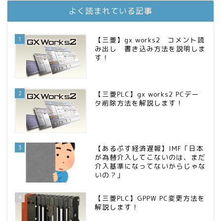
お金に困らない生活（インデックス投資ブログ）
13位
よく読まれている記事
FPが実践するお金の知恵を磨く勉強会
14位
インデックス投資でも富裕層
15位
1
【三菱】gx works2 コメント読
み出し 書き込み方法を説明しま
す！
2
【三菱PLC】gx works2 PCデー
タ削除方法を解説します！
3
【あるぷす経済遅報】IMF「日本
が為替介入してこないのは、まだ
介入基準になってないからじゃな
いの？」
4
【三菱PLC】GPPW PC変更方法を
解説します！