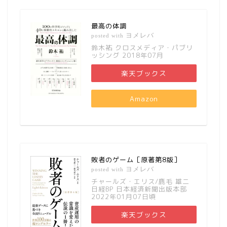
最高の体調
ヨメレバ
posted with
鈴木祐 クロスメディア・パブリ
ッシング 2018年07月
楽天ブックス
Amazon
敗者のゲーム［原著第8版］
ヨメレバ
posted with
チャールズ・エリス/鹿毛 雄二
日経BP 日本経済新聞出版本部
2022年01月07日頃
楽天ブックス