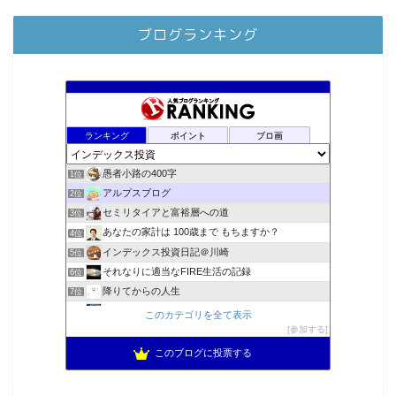
ブログランキング
ランキング
ポイント
ブロ画
愚者小路の400字
1位
アルプスブログ
2位
セミリタイアと富裕層への道
3位
あなたの家計は 100歳まで もちますか？
4位
インデックス投資日記＠川崎
5位
それなりに適当なFIRE生活の記録
6位
降りてからの人生
7位
2023年(46歳)FIRE！！！＠20XX年FIRE！！！
8位
このカテゴリを全て表示
3階建ての資産形成
参加する
9位
スパコンSEが効率的投資で一家セミリタイアするブログ
10位
このブログに投票する
MBAのインデックス投資日記
11位
庶民的家族がインデックス投資でセミリタイア目指してみた
12位