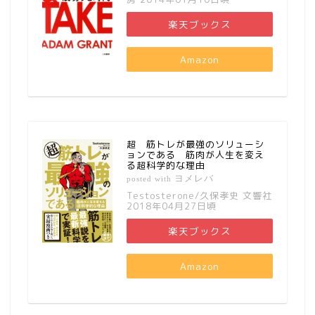
楽天ブックス
Amazon
超 筋トレが最強のソリューシ
ョンである 筋肉が人生を変え
る超科学的な理由
ヨメレバ
posted with
Testosterone/久保孝史 文響社
2018年04月27日頃
楽天ブックス
Amazon