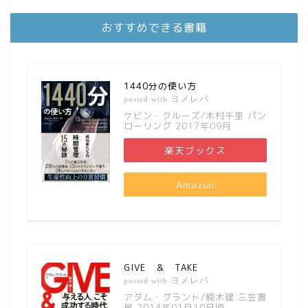
おすすめできる書籍
1440分の使い方
ヨメレバ
posted with
ケビン・クルーズ/木村千里 パン
ローリング 2017年09月
楽天ブックス
Amazon
GIVE ＆ TAKE
ヨメレバ
posted with
アダム・グラント/楠木建 三笠書
房 2014年01月10日頃