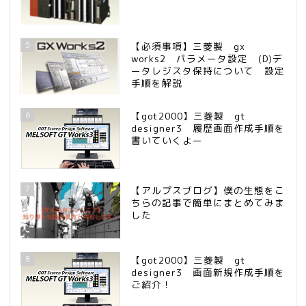
5
【必須事項】三菱製 gx
works2 パラメータ設定 (D)デ
ータレジスタ保持について 設定
手順を解説
6
【got2000】三菱製 gt
designer3 履歴画面作成手順を
書いていくよー
7
【アルプスブログ】僕の生態をこ
ちらの記事で簡単にまとめてみま
した
8
【got2000】三菱製 gt
designer3 画面新規作成手順を
ご紹介！