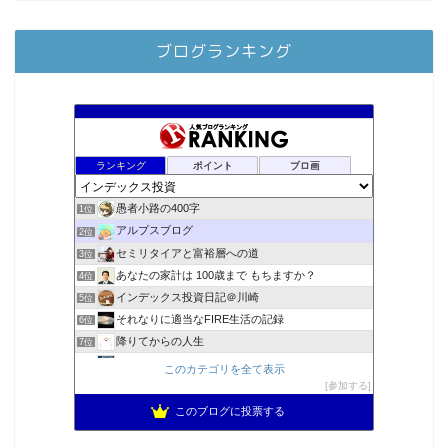
ブログランキング
ランキング
ポイント
ブロ画
愚者小路の400字
1位
アルプスブログ
2位
セミリタイアと富裕層への道
3位
あなたの家計は 100歳まで もちますか？
4位
インデックス投資日記＠川崎
5位
それなりに適当なFIRE生活の記録
6位
降りてからの人生
7位
2023年(46歳)FIRE！！！＠20XX年FIRE！！！
8位
このカテゴリを全て表示
スパコンSEが効率的投資で一家セミリタイアするブログ
参加する
9位
3階建ての資産形成
10位
このブログに投票する
お金に困らない生活（インデックス投資ブログ）
11位