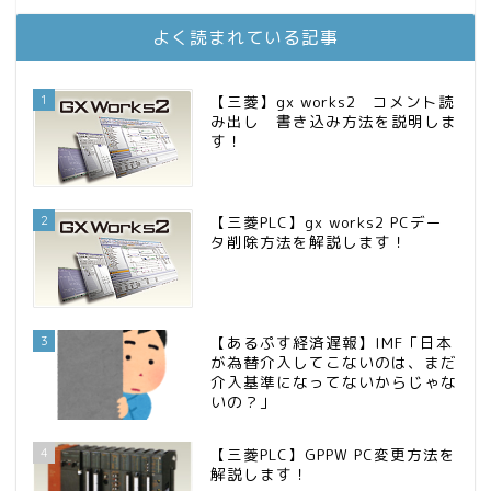
FPが実践するお金の知恵を磨く勉強会
12位
庶民的家族がインデックス投資でセミリタイア目指してみた
13位
よく読まれている記事
MBAのインデックス投資日記
14位
インデックス投資でも富裕層
15位
1
【三菱】gx works2 コメント読
み出し 書き込み方法を説明しま
す！
2
【三菱PLC】gx works2 PCデー
タ削除方法を解説します！
3
【あるぷす経済遅報】IMF「日本
が為替介入してこないのは、まだ
介入基準になってないからじゃな
いの？」
4
【三菱PLC】GPPW PC変更方法を
解説します！