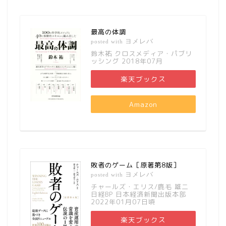
最高の体調
ヨメレバ
posted with
鈴木祐 クロスメディア・パブリ
ッシング 2018年07月
楽天ブックス
Amazon
敗者のゲーム［原著第8版］
ヨメレバ
posted with
チャールズ・エリス/鹿毛 雄二
日経BP 日本経済新聞出版本部
2022年01月07日頃
楽天ブックス