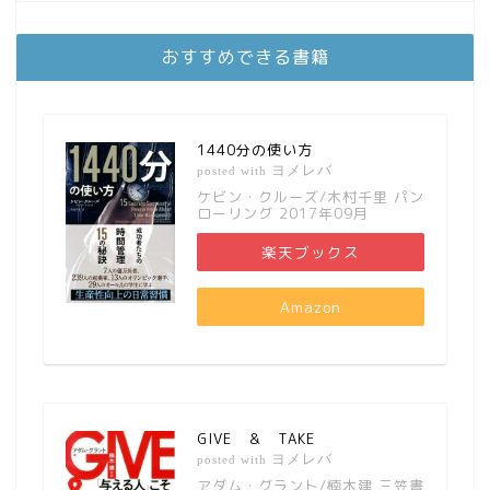
おすすめできる書籍
1440分の使い方
ヨメレバ
posted with
ケビン・クルーズ/木村千里 パン
ローリング 2017年09月
楽天ブックス
Amazon
GIVE ＆ TAKE
ヨメレバ
posted with
アダム・グラント/楠木建 三笠書