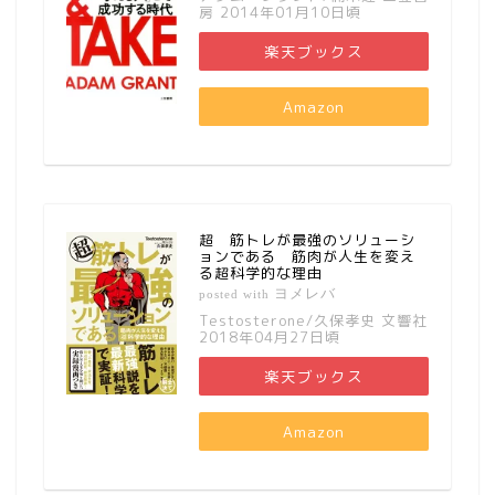
房 2014年01月10日頃
楽天ブックス
Amazon
超 筋トレが最強のソリューシ
ョンである 筋肉が人生を変え
る超科学的な理由
ヨメレバ
posted with
Testosterone/久保孝史 文響社
2018年04月27日頃
楽天ブックス
Amazon