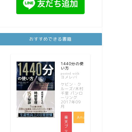
おすすめできる書籍
1440分の使
い方
posted with
ヨメレバ
ケビン・ク
ルーズ/木村
千里 パンロ
ーリング
2017年09
月
楽
Amazon
天
ブ
ッ