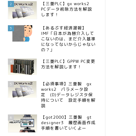
【三菱PLC】gx works2
2
PCデータ削除方法を解説
します！
【あるぷす経済遅報】
3
IMF「日本が為替介入して
こないのは、まだ介入基準
になってないからじゃない
の？」
【三菱PLC】GPPW PC変更
4
方法を解説します！
【必須事項】三菱製 gx
5
works2 パラメータ設
定 (D)データレジスタ保
持について 設定手順を解
説
【got2000】三菱製 gt
6
designer3 履歴画面作成
手順を書いていくよー