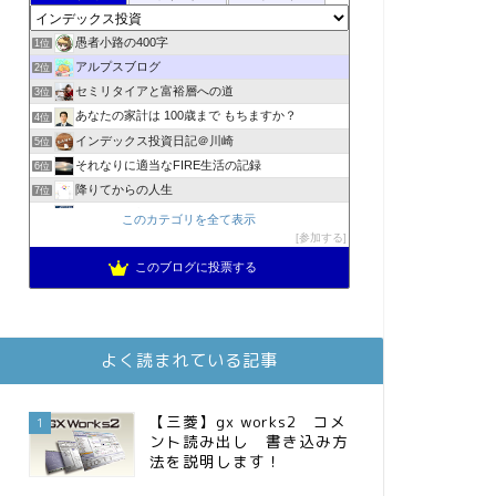
愚者小路の400字
1位
アルプスブログ
2位
セミリタイアと富裕層への道
3位
あなたの家計は 100歳まで もちますか？
4位
インデックス投資日記＠川崎
5位
それなりに適当なFIRE生活の記録
6位
降りてからの人生
7位
2023年(46歳)FIRE！！！＠20XX年FIRE！！！
8位
このカテゴリを全て表示
MBAのインデックス投資日記
参加する
9位
3階建ての資産形成
10位
このブログに投票する
スパコンSEが効率的投資で一家セミリタイアするブログ
11位
お金に困らない生活（インデックス投資ブログ）
12位
庶民的家族がインデックス投資でセミリタイア目指してみた
13位
よく読まれている記事
FPが実践するお金の知恵を磨く勉強会
14位
インデックス投資でも富裕層
15位
【三菱】gx works2 コメ
1
ント読み出し 書き込み方
法を説明します！