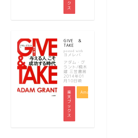
ク
ス
GIVE ＆
TAKE
posted with
ヨメレバ
アダム・グ
ラント/楠木
建 三笠書房
2014年01
月10日頃
楽
Amazon
天
ブ
ッ
ク
ス