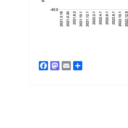
F
M
E
共
a
a
m
有
c
st
ai
e
o
l
b
d
o
o
o
n