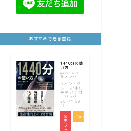
おすすめできる書籍
1440分の使
い方
posted with
ヨメレバ
ケビン・ク
ルーズ/木村
千里 パンロ
ーリング
2017年09
月
楽
Amazon
天
ブ
ッ