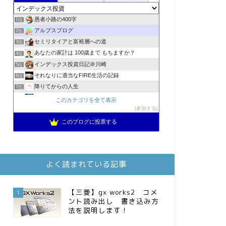
愚者小路の400字
1位
アルプスブログ
2位
セミリタイアと富裕層への道
3位
あなたの家計は 100歳まで もちますか？
4位
インデックス投資日記＠川崎
5位
それなりに適当なFIRE生活の記録
6位
降りてからの人生
7位
2023年(46歳)FIRE！！！＠20XX年FIRE！！！
8位
このカテゴリを全て表示
MBAのインデックス投資日記
参加する
9位
スパコンSEが効率的投資で一家セミリタイアするブログ
10位
このブログに投票する
3階建ての資産形成
11位
お金に困らない生活（インデックス投資ブログ）
12位
庶民的家族がインデックス投資でセミリタイア目指してみた
13位
よく読まれている記事
FPが実践するお金の知恵を磨く勉強会
14位
インデックス投資でも富裕層
15位
【三菱】gx works2 コメ
1
ント読み出し 書き込み方
法を説明します！