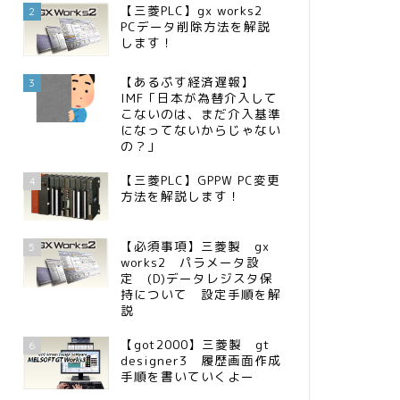
【三菱PLC】gx works2
2
PCデータ削除方法を解説
します！
【あるぷす経済遅報】
3
IMF「日本が為替介入して
こないのは、まだ介入基準
になってないからじゃない
の？」
【三菱PLC】GPPW PC変更
4
方法を解説します！
【必須事項】三菱製 gx
5
works2 パラメータ設
定 (D)データレジスタ保
持について 設定手順を解
説
【got2000】三菱製 gt
6
designer3 履歴画面作成
手順を書いていくよー