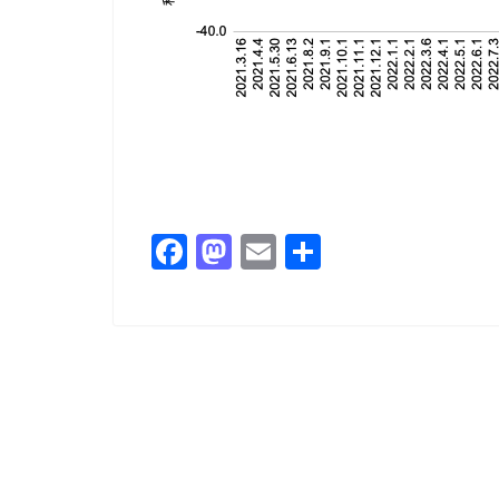
F
M
E
共
a
a
m
有
c
st
ai
e
o
l
b
d
o
o
o
n