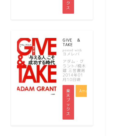
ク
ス
GIVE ＆
TAKE
posted with
ヨメレバ
アダム・グ
ラント/楠木
建 三笠書房
2014年01
月10日頃
楽
Amazon
天
ブ
ッ
ク
ス