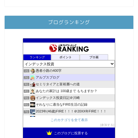
ブログランキング
ランキング
ポイント
ブロ画
愚者小路の400字
1位
アルプスブログ
2位
セミリタイアと富裕層への道
3位
あなたの家計は 100歳まで もちますか？
4位
インデックス投資日記＠川崎
5位
それなりに適当なFIRE生活の記録
6位
2023年(46歳)FIRE！！！＠20XX年FIRE！！！
7位
3階建ての資産形成
8位
このカテゴリを全て表示
降りてからの人生
参加する
9位
スパコンSEが効率的投資で一家セミリタイアするブログ
10位
このブログに投票する