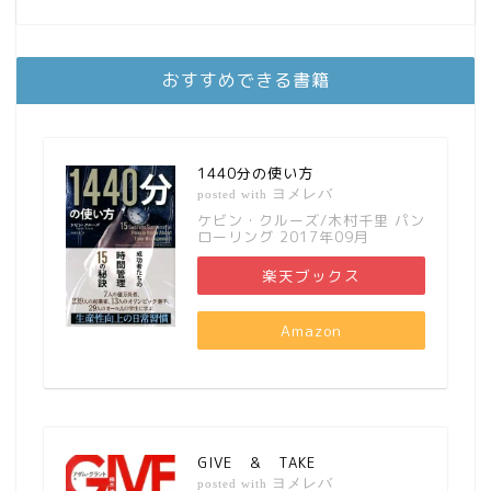
おすすめできる書籍
1440分の使い方
ヨメレバ
posted with
ケビン・クルーズ/木村千里 パン
ローリング 2017年09月
楽天ブックス
Amazon
GIVE ＆ TAKE
ヨメレバ
posted with