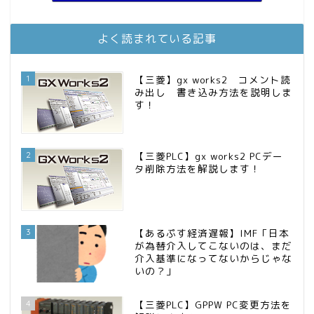
お金に困らない生活（インデックス投資ブログ）
11位
庶民的家族がインデックス投資でセミリタイア目指してみた
12位
MBAのインデックス投資日記
13位
よく読まれている記事
FPが実践するお金の知恵を磨く勉強会
14位
インデックス投資でも富裕層
15位
1
【三菱】gx works2 コメント読
み出し 書き込み方法を説明しま
す！
2
【三菱PLC】gx works2 PCデー
タ削除方法を解説します！
3
【あるぷす経済遅報】IMF「日本
が為替介入してこないのは、まだ
介入基準になってないからじゃな
いの？」
4
【三菱PLC】GPPW PC変更方法を