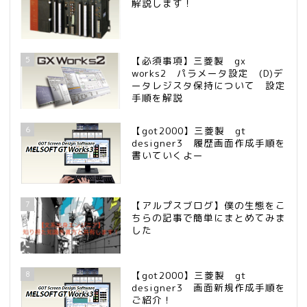
解説します！
5
【必須事項】三菱製 gx
works2 パラメータ設定 (D)デ
ータレジスタ保持について 設定
手順を解説
6
【got2000】三菱製 gt
designer3 履歴画面作成手順を
書いていくよー
7
【アルプスブログ】僕の生態をこ
ちらの記事で簡単にまとめてみま
した
8
【got2000】三菱製 gt
designer3 画面新規作成手順を
ご紹介！