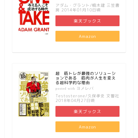
アダム・グラント/楠木建 三笠書
房 2014年01月10日頃
楽天ブックス
Amazon
超 筋トレが最強のソリューシ
ョンである 筋肉が人生を変え
る超科学的な理由
ヨメレバ
posted with
Testosterone/久保孝史 文響社
2018年04月27日頃
楽天ブックス
Amazon