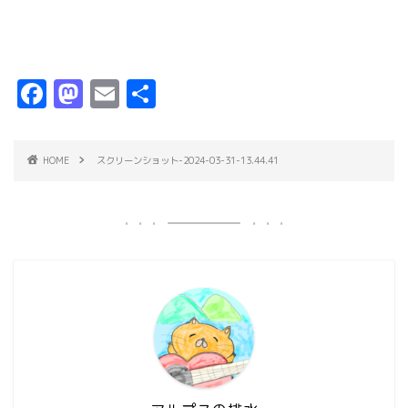
F
M
E
共
a
a
m
有
c
s
ai
HOME
スクリーンショット-2024-03-31-13.44.41
e
t
l
b
o
o
d
o
o
k
n