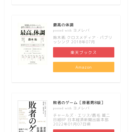
最高の体調
ヨメレバ
posted with
鈴木祐 クロスメディア・パブリ
ッシング 2018年07月
楽天ブックス
Amazon
敗者のゲーム［原著第8版］
ヨメレバ
posted with
チャールズ・エリス/鹿毛 雄二
日経BP 日本経済新聞出版本部
2022年01月07日頃