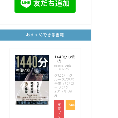
おすすめできる書籍
1440分の使
い方
posted with
ヨメレバ
ケビン・ク
ルーズ/木村
千里 パンロ
ーリング
2017年09
月
楽
Amazon
天
ブ
ッ