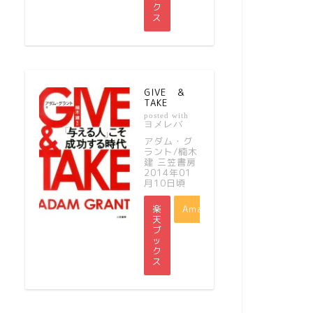
ク
ス
GIVE ＆
TAKE
posted with
ヨメレバ
アダム・グ
ラント/楠木
建 三笠書房
2014年01
月10日頃
楽
Amazon
天
ブ
ッ
ク
ス