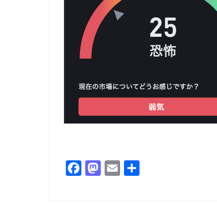
F
M
E
共
a
a
m
有
c
st
ai
e
o
l