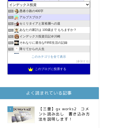
愚者小路の400字
1位
アルプスブログ
2位
セミリタイアと富裕層への道
3位
あなたの家計は 100歳まで もちますか？
4位
インデックス投資日記＠川崎
5位
それなりに適当なFIRE生活の記録
6位
降りてからの人生
7位
2023年(46歳)FIRE！！！＠20XX年FIRE！！！
8位
このカテゴリを全て表示
3階建ての資産形成
参加する
9位
スパコンSEが効率的投資で一家セミリタイアするブログ
10位
このブログに投票する
MBAのインデックス投資日記
11位
庶民的家族がインデックス投資でセミリタイア目指してみた
12位
お金に困らない生活（インデックス投資ブログ）
13位
よく読まれている記事
FPが実践するお金の知恵を磨く勉強会
14位
インデックス投資でも富裕層
15位
【三菱】gx works2 コメ
1
ント読み出し 書き込み方
法を説明します！