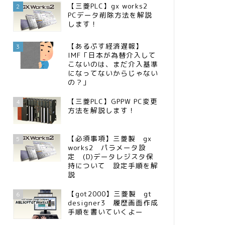
【三菱PLC】gx works2
2
PCデータ削除方法を解説
します！
【あるぷす経済遅報】
3
IMF「日本が為替介入して
こないのは、まだ介入基準
になってないからじゃない
の？」
【三菱PLC】GPPW PC変更
4
方法を解説します！
【必須事項】三菱製 gx
5
works2 パラメータ設
定 (D)データレジスタ保
持について 設定手順を解
説
【got2000】三菱製 gt
6
designer3 履歴画面作成
手順を書いていくよー