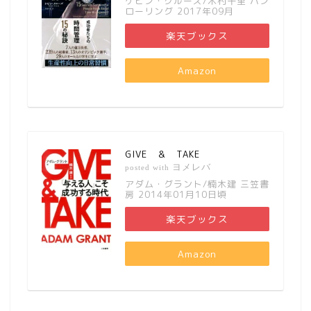
ケビン・クルーズ/木村千里 パン
ローリング 2017年09月
楽天ブックス
Amazon
GIVE ＆ TAKE
ヨメレバ
posted with
アダム・グラント/楠木建 三笠書
房 2014年01月10日頃
楽天ブックス
Amazon