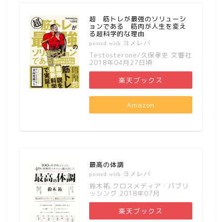
超 筋トレが最強のソリューシ
ョンである 筋肉が人生を変え
る超科学的な理由
ヨメレバ
posted with
Testosterone/久保孝史 文響社
2018年04月27日頃
楽天ブックス
Amazon
最高の体調
ヨメレバ
posted with
鈴木祐 クロスメディア・パブリ
ッシング 2018年07月
楽天ブックス