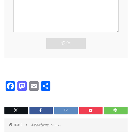
F
M
E
共
a
a
m
有
c
s
ai
e
t
l
b
o
HOME
お問い合わせフォーム