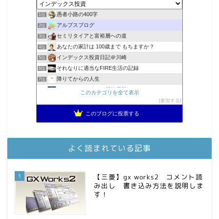
愚者小路の400字
1位
アルプスブログ
2位
セミリタイアと富裕層への道
3位
あなたの家計は 100歳まで もちますか？
4位
インデックス投資日記＠川崎
5位
それなりに適当なFIRE生活の記録
6位
降りてからの人生
7位
MBAのインデックス投資日記
8位
このカテゴリを全て表示
2023年(46歳)FIRE！！！＠20XX年FIRE！！！
参加する
9位
スパコンSEが効率的投資で一家セミリタイアするブログ
10位
このブログに投票する
3階建ての資産形成
11位
お金に困らない生活（インデックス投資ブログ）
12位
庶民的家族がインデックス投資でセミリタイア目指してみた
13位
よく読まれている記事
FPが実践するお金の知恵を磨く勉強会
14位
インデックス投資でも富裕層
15位
1
【三菱】gx works2 コメント読
み出し 書き込み方法を説明しま
す！