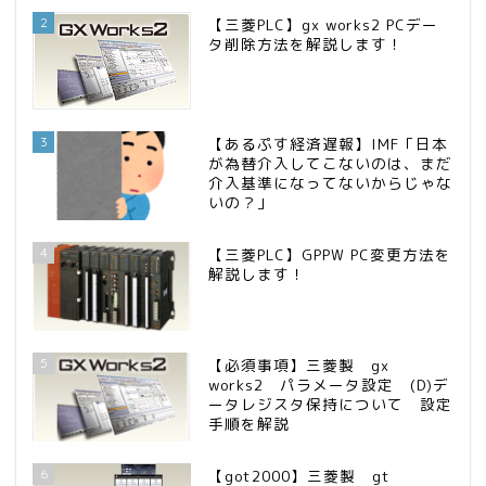
2
【三菱PLC】gx works2 PCデー
タ削除方法を解説します！
3
【あるぷす経済遅報】IMF「日本
が為替介入してこないのは、まだ
介入基準になってないからじゃな
いの？」
4
【三菱PLC】GPPW PC変更方法を
解説します！
5
【必須事項】三菱製 gx
works2 パラメータ設定 (D)デ
ータレジスタ保持について 設定
手順を解説
6
【got2000】三菱製 gt