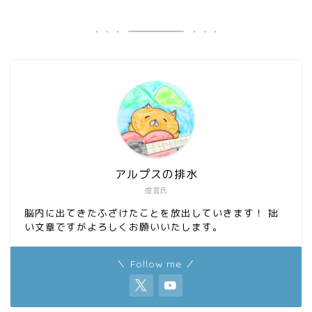
o
d
o
o
k
n
アルプスの排水
虚言氏
脳内に出てきたふざけたことを放出していきます！ 拙
い文章ですがよろしくお願いいたします。
＼ Follow me ／