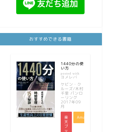
おすすめできる書籍
1440分の使
い方
posted with
ヨメレバ
ケビン・ク
ルーズ/木村
千里 パンロ
ーリング
2017年09
月
楽
Amazon
天
ブ
ッ