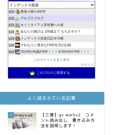
愚者小路の400字
1位
アルプスブログ
2位
セミリタイアと富裕層への道
3位
あなたの家計は 100歳まで もちますか？
4位
インデックス投資日記＠川崎
5位
それなりに適当なFIRE生活の記録
6位
2023年(46歳)FIRE！！！＠20XX年FIRE！！！
7位
スパコンSEが効率的投資で一家セミリタイアするブログ
8位
このカテゴリを全て表示
3階建ての資産形成
参加する
9位
降りてからの人生
10位
このブログに投票する
お金に困らない生活（インデックス投資ブログ）
11位
FPが実践するお金の知恵を磨く勉強会
12位
MBAのインデックス投資日記
13位
よく読まれている記事
庶民的家族がインデックス投資でセミリタイア目指してみた
14位
かけこみリタイヤ―のダイヤリー
15位
【三菱】gx works2 コメ
1
ント読み出し 書き込み方
法を説明します！