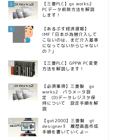
【三菱PLC】gx works2
2
PCデータ削除方法を解説
します！
【あるぷす経済遅報】
3
IMF「日本が為替介入して
こないのは、まだ介入基準
になってないからじゃない
の？」
【三菱PLC】GPPW PC変更
4
方法を解説します！
【必須事項】三菱製 gx
5
works2 パラメータ設
定 (D)データレジスタ保
持について 設定手順を解
説
【got2000】三菱製 gt
6
designer3 履歴画面作成
手順を書いていくよー