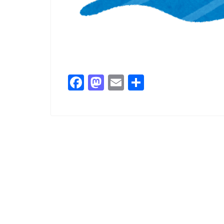
F
M
E
共
a
a
m
有
c
st
ai
e
o
l
b
d
o
o
o
n
k