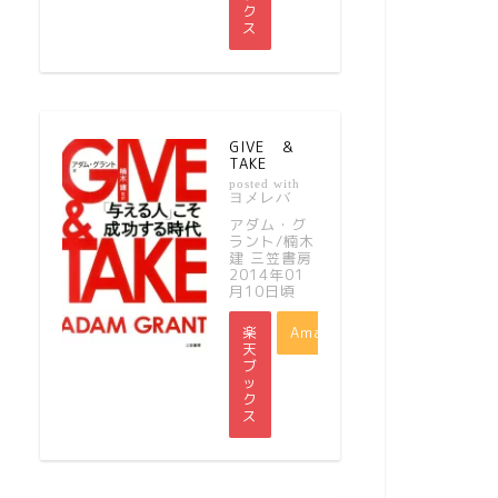
ク
ス
GIVE ＆
TAKE
posted with
ヨメレバ
アダム・グ
ラント/楠木
建 三笠書房
2014年01
月10日頃
楽
Amazon
天
ブ
ッ
ク
ス