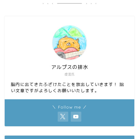
o
d
o
o
k
n
アルプスの排水
虚言氏
脳内に出てきたふざけたことを放出していきます！ 拙
い文章ですがよろしくお願いいたします。
＼ Follow me ／