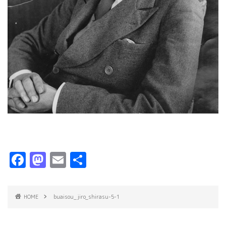
F
M
E
共
a
a
m
有
c
s
ai
HOME
buaisou_jiro_shirasu-5-1
e
t
l
b
o