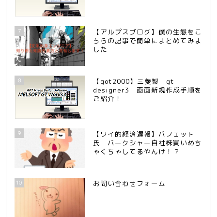
7
【アルプスブログ】僕の生態をこ
ちらの記事で簡単にまとめてみま
した
8
【got2000】三菱製 gt
designer3 画面新規作成手順を
ご紹介！
9
【ワイ的経済遅報】バフェット
氏 バークシャー自社株買いめち
ゃくちゃしてるやんけ！？
10
お問い合わせフォーム