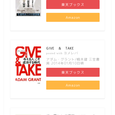
楽天ブックス
Amazon
GIVE ＆ TAKE
ヨメレバ
posted with
アダム・グラント/楠木建 三笠書
房 2014年01月10日頃
楽天ブックス
Amazon