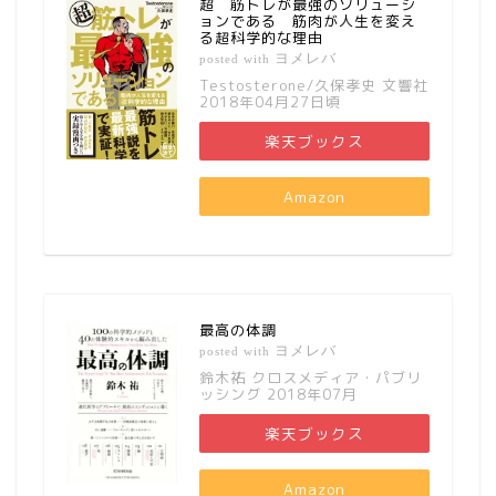
超 筋トレが最強のソリューシ
ョンである 筋肉が人生を変え
る超科学的な理由
ヨメレバ
posted with
Testosterone/久保孝史 文響社
2018年04月27日頃
楽天ブックス
Amazon
最高の体調
ヨメレバ
posted with
鈴木祐 クロスメディア・パブリ
ッシング 2018年07月
楽天ブックス
Amazon