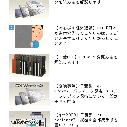
タ削除方法を解説します！
3
【あるぷす経済遅報】IMF「日本
が為替介入してこないのは、まだ
介入基準になってないからじゃな
いの？」
4
【三菱PLC】GPPW PC変更方法を
解説します！
5
【必須事項】三菱製 gx
works2 パラメータ設定 (D)デ
ータレジスタ保持について 設定
手順を解説
6
【got2000】三菱製 gt
designer3 履歴画面作成手順を
書いていくよー