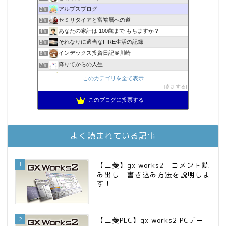
アルプスブログ
2位
セミリタイアと富裕層への道
3位
あなたの家計は 100歳まで もちますか？
4位
それなりに適当なFIRE生活の記録
5位
インデックス投資日記＠川崎
6位
降りてからの人生
7位
スパコンSEが効率的投資で一家セミリタイアするブログ
8位
このカテゴリを全て表示
MBAのインデックス投資日記
参加する
9位
2023年(46歳)FIRE！！！＠20XX年FIRE！！！
10位
このブログに投票する
3階建ての資産形成
11位
お金に困らない生活（インデックス投資ブログ）
12位
庶民的家族がインデックス投資でセミリタイア目指してみた
13位
よく読まれている記事
インデックス投資でも富裕層
14位
FPが実践するお金の知恵を磨く勉強会
15位
1
【三菱】gx works2 コメント読
み出し 書き込み方法を説明しま
す！
2
【三菱PLC】gx works2 PCデー