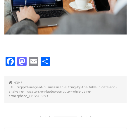
F
M
E
共
a
a
m
有
c
s
ai
HOME
e
t
l
cropped-image-of-businessman-sitting-by-the-table-in-cafe-and-
analyzing-indicators-on-laptop-computer-while-using-
b
o
smartphone_171337-5599
o
d
o
o
k
n