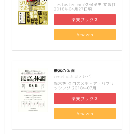
Testosterone/久保孝史 文響社
2018年04月27日頃
楽天ブックス
Amazon
最高の体調
ヨメレバ
posted with
鈴木祐 クロスメディア・パブリ
ッシング 2018年07月
楽天ブックス
Amazon