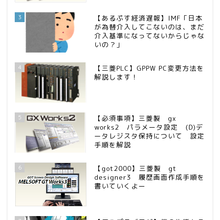
3
【あるぷす経済遅報】IMF「日本
が為替介入してこないのは、まだ
介入基準になってないからじゃな
いの？」
4
【三菱PLC】GPPW PC変更方法を
解説します！
5
【必須事項】三菱製 gx
works2 パラメータ設定 (D)デ
ータレジスタ保持について 設定
手順を解説
6
【got2000】三菱製 gt
designer3 履歴画面作成手順を
書いていくよー