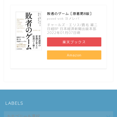
敗者のゲーム［原著第8版］
ヨメレバ
posted with
チャールズ・エリス/鹿毛 雄二
日経BP 日本経済新聞出版本部
2022年01月07日頃
楽天ブックス
Amazon
LABELS