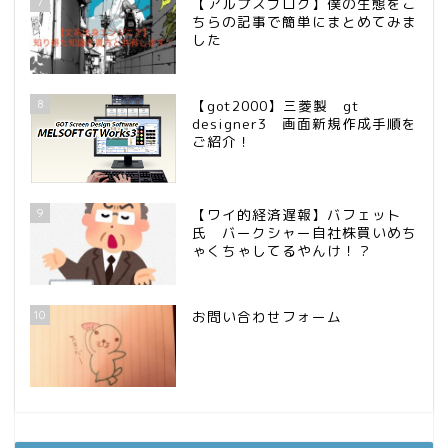
7
【アルプスブログ】僕の生態をこ
ちらの記事で簡単にまとめてみま
した
8
【got2000】三菱製 gt
designer3 画面新規作成手順を
ご紹介！
9
【ワイ的経済遅報】バフェット
氏 バークシャー自社株買いめち
ゃくちゃしてるやんけ！？
10
お問い合わせフォーム