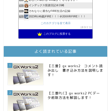
4位
インデックス投資日記＠川崎
5位
それなりに適当なFIRE生活の記録
6位
2023年(46歳)FIRE！！！＠20XX年FIRE！！！
7位
降りてからの人生
8位
このカテゴリを全て表示
スパコンSEが効率的投資で一家セミリタイアするブログ
参加する
9位
3階建ての資産形成
10位
このブログに投票する
お金に困らない生活（インデックス投資ブログ）
11位
庶民的家族がインデックス投資でセミリタイア目指してみた
12位
FPが実践するお金の知恵を磨く勉強会
13位
よく読まれている記事
MBAのインデックス投資日記
14位
インデックス投資でも富裕層
15位
1
【三菱】gx works2 コメント読
み出し 書き込み方法を説明しま
す！
2
【三菱PLC】gx works2 PCデー
タ削除方法を解説します！