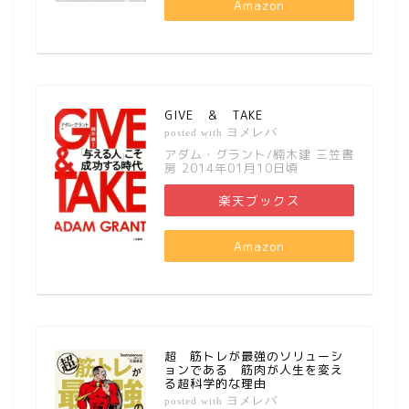
Amazon
GIVE ＆ TAKE
ヨメレバ
posted with
アダム・グラント/楠木建 三笠書
房 2014年01月10日頃
楽天ブックス
Amazon
超 筋トレが最強のソリューシ
ョンである 筋肉が人生を変え
る超科学的な理由
ヨメレバ
posted with