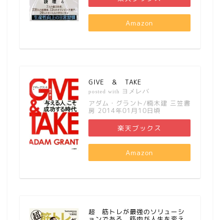
Amazon
GIVE ＆ TAKE
ヨメレバ
posted with
アダム・グラント/楠木建 三笠書
房 2014年01月10日頃
楽天ブックス
Amazon
超 筋トレが最強のソリューシ
ョンである 筋肉が人生を変え