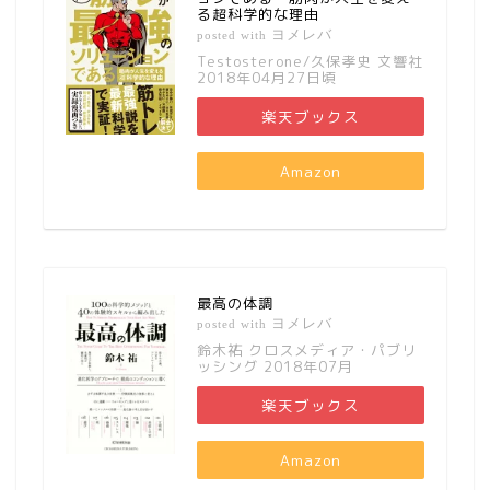
る超科学的な理由
ヨメレバ
posted with
Testosterone/久保孝史 文響社
2018年04月27日頃
楽天ブックス
Amazon
最高の体調
ヨメレバ
posted with
鈴木祐 クロスメディア・パブリ
ッシング 2018年07月
楽天ブックス
Amazon