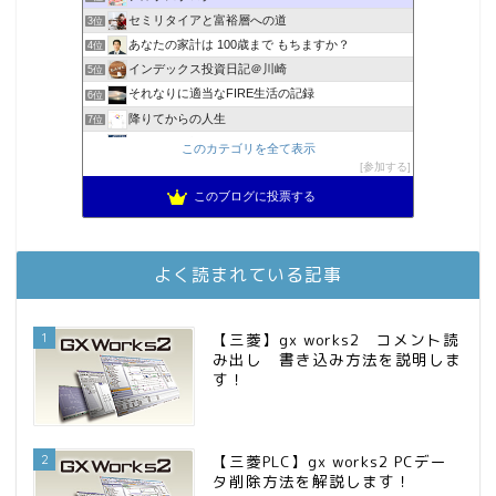
セミリタイアと富裕層への道
3位
あなたの家計は 100歳まで もちますか？
4位
インデックス投資日記＠川崎
5位
それなりに適当なFIRE生活の記録
6位
降りてからの人生
7位
2023年(46歳)FIRE！！！＠20XX年FIRE！！！
8位
このカテゴリを全て表示
MBAのインデックス投資日記
参加する
9位
スパコンSEが効率的投資で一家セミリタイアするブログ
10位
このブログに投票する
3階建ての資産形成
11位
お金に困らない生活（インデックス投資ブログ）
12位
庶民的家族がインデックス投資でセミリタイア目指してみた
13位
よく読まれている記事
FPが実践するお金の知恵を磨く勉強会
14位
インデックス投資でも富裕層
15位
1
【三菱】gx works2 コメント読
み出し 書き込み方法を説明しま
す！
2
【三菱PLC】gx works2 PCデー
タ削除方法を解説します！