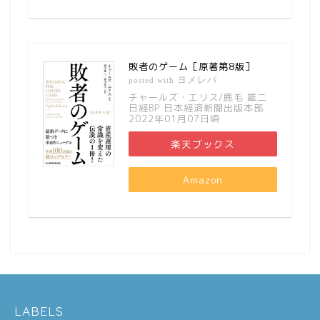
敗者のゲーム［原著第8版］
ヨメレバ
posted with
チャールズ・エリス/鹿毛 雄二
日経BP 日本経済新聞出版本部
2022年01月07日頃
楽天ブックス
Amazon
LABELS