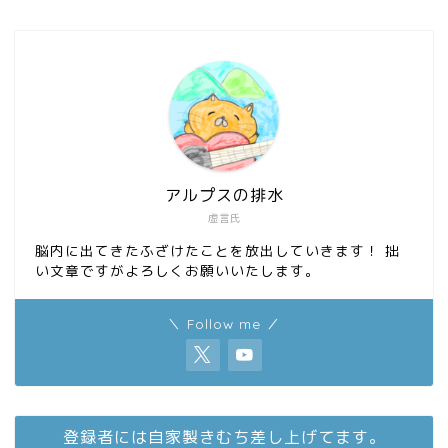
o
d
o
o
k
n
アルプスの排水
虚言氏
脳内に出てきたふざけたことを放出していきます！ 拙
い文章ですがよろしくお願いいたします。
＼ Follow me ／
登録者には自家製きむち差し上げてます。