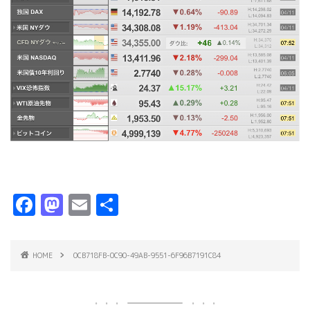
F
M
E
共
a
a
m
有
c
s
ai
HOME
0CB718FB-0C90-49AB-9551-6F96B7191C84
e
t
l
b
o