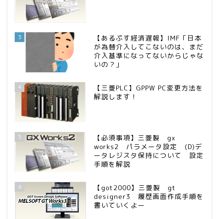
3
【あるぷす経済遅報】IMF「日本
が為替介入してこないのは、まだ
介入基準になってないからじゃな
いの？」
4
【三菱PLC】GPPW PC変更方法を
解説します！
5
【必須事項】三菱製 gx
works2 パラメータ設定 (D)デ
ータレジスタ保持について 設定
手順を解説
6
【got2000】三菱製 gt
designer3 履歴画面作成手順を
書いていくよー